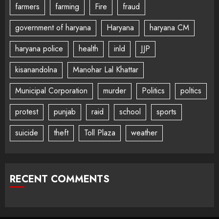
farmers
farming
Fire
fraud
government of haryana
Haryana
haryana CM
haryana police
health
inld
JJP
kisanandolna
Manohar Lal Khattar
Municipal Corporation
murder
Politics
poltics
protest
punjab
raid
school
sports
suicide
theft
Toll Plaza
weather
RECENT COMMENTS