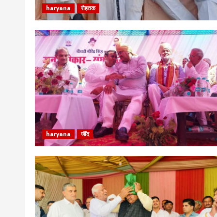
haryana
रोहतक
haryana
जींद