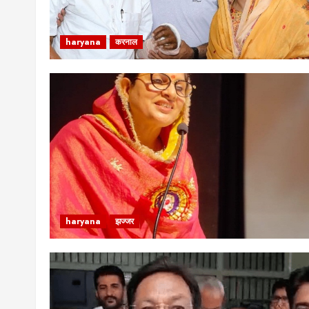
haryana
करनाल
haryana
झज्जर