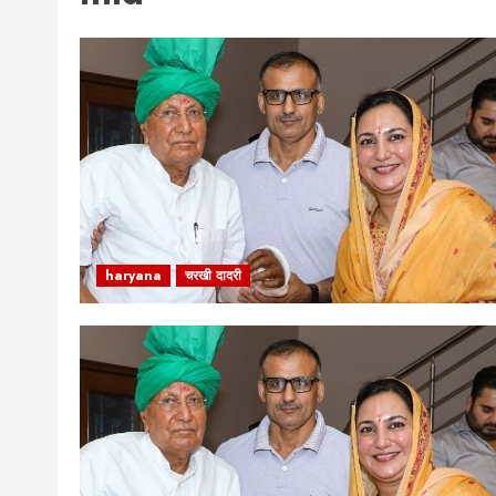
haryana
चरखी दादरी