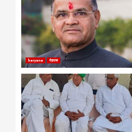
haryana
रोहतक