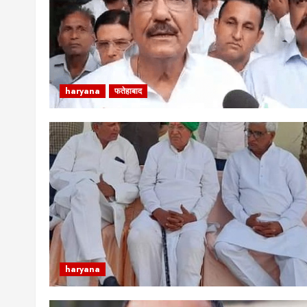
haryana
फतेहाबाद
haryana