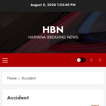
Skip
August 5, 2026
1:03:41 PM
to
content
HBN
HARYANA BREAKING NEWS
Primary
Menu
Home
Accident
Accident