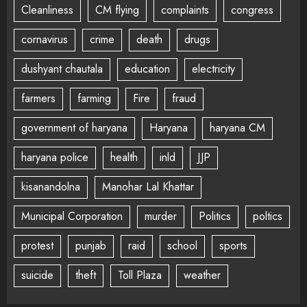
Cleanliness
CM flying
complaints
congress
cornavirus
crime
death
drugs
dushyant chautala
education
electricity
farmers
farming
Fire
fraud
government of haryana
Haryana
haryana CM
haryana police
health
inld
JJP
kisanandolna
Manohar Lal Khattar
Municipal Corporation
murder
Politics
poltics
protest
punjab
raid
school
sports
suicide
theft
Toll Plaza
weather