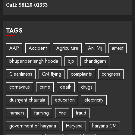
Call: 98120-01353
TAGS
AAP
Accident
Agriculture
Anil Vij
arrest
bhupender singh hooda
bjp
chandigarh
Cleanliness
CM flying
complaints
congress
cornavirus
crime
death
drugs
dushyant chautala
education
electricity
farmers
farming
Fire
fraud
government of haryana
Haryana
haryana CM