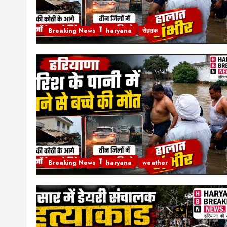
Breaking News
haryana
रोहतक
Breaking News
haryana
weather