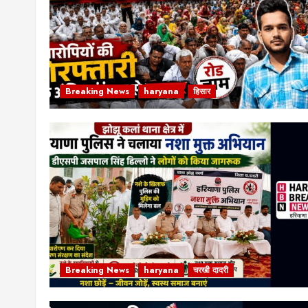
Breaking News
haryana
हिसार
Breaking News
haryana
चरखी दादरी