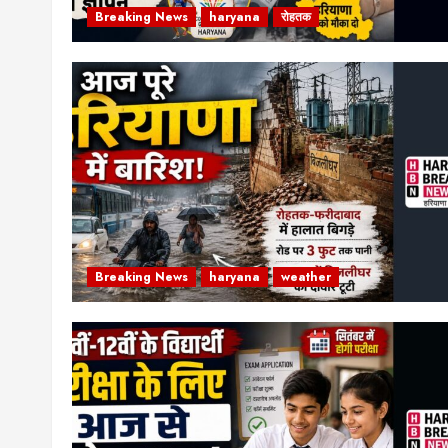
Breaking News
haryana
रोहतक
Breaking News
haryana
weather