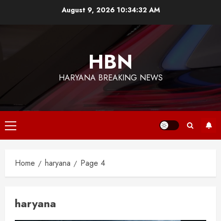
Skip
August 9, 2026
10:34:33 AM
to
content
HBN
HARYANA BREAKING NEWS
Primary
Menu
Home
haryana
Page 4
haryana