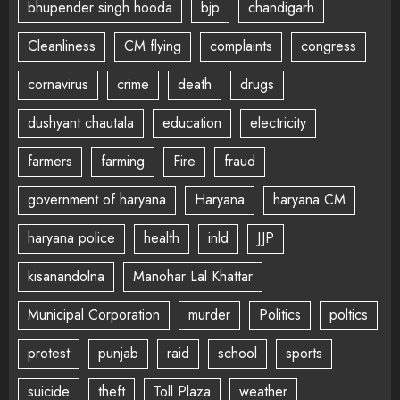
bhupender singh hooda
bjp
chandigarh
Cleanliness
CM flying
complaints
congress
cornavirus
crime
death
drugs
dushyant chautala
education
electricity
farmers
farming
Fire
fraud
government of haryana
Haryana
haryana CM
haryana police
health
inld
JJP
kisanandolna
Manohar Lal Khattar
Municipal Corporation
murder
Politics
poltics
protest
punjab
raid
school
sports
suicide
theft
Toll Plaza
weather