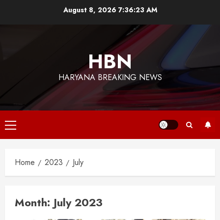
Skip
August 8, 2026
7:36:24 AM
to
content
HBN
HARYANA BREAKING NEWS
Primary
Menu
Home
2023
July
Month:
July 2023