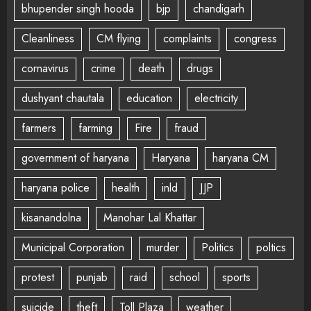
bhupender singh hooda
bjp
chandigarh
Cleanliness
CM flying
complaints
congress
cornavirus
crime
death
drugs
dushyant chautala
education
electricity
farmers
farming
Fire
fraud
government of haryana
Haryana
haryana CM
haryana police
health
inld
JJP
kisanandolna
Manohar Lal Khattar
Municipal Corporation
murder
Politics
poltics
protest
punjab
raid
school
sports
suicide
theft
Toll Plaza
weather