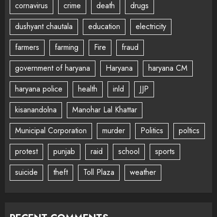
cornavirus
crime
death
drugs
dushyant chautala
education
electricity
farmers
farming
Fire
fraud
government of haryana
Haryana
haryana CM
haryana police
health
inld
JJP
kisanandolna
Manohar Lal Khattar
Municipal Corporation
murder
Politics
poltics
protest
punjab
raid
school
sports
suicide
theft
Toll Plaza
weather