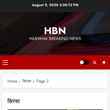
Skip
August 9, 2026
2:26:13 PM
to
content
HBN
HARYANA BREAKING NEWS
Primary
Menu
Home
सिरसा
Page 2
सिरसा