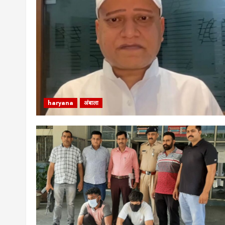
haryana
अंबाला