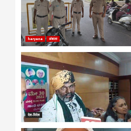
haryana
अंबाला
देश-विदेश