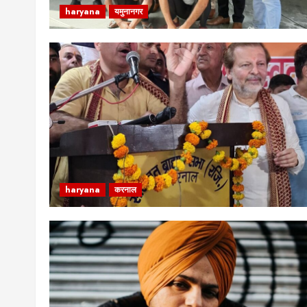
haryana
यमुनानगर
haryana
करनाल