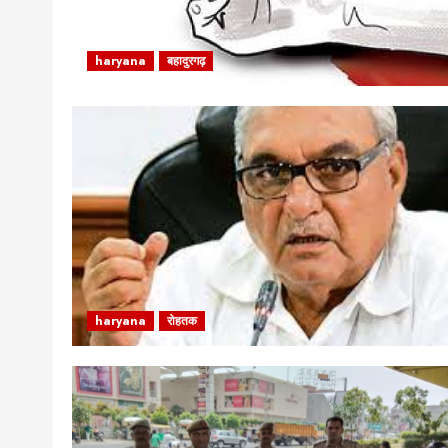
haryana
बहादुरगढ़
haryana
रोहतक