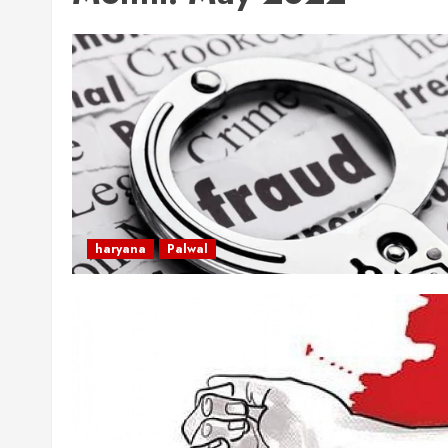
haryana
Palwal