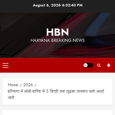
Skip
August 6, 2026
6:32:41 PM
to
content
HBN
HARYANA BREAKING NEWS
Primary
Menu
Home
2026
हरियाणा में आंधी-बारिश से 5 डिग्री तक लुढ़का तापमान:यलो अलर्ट
जारी