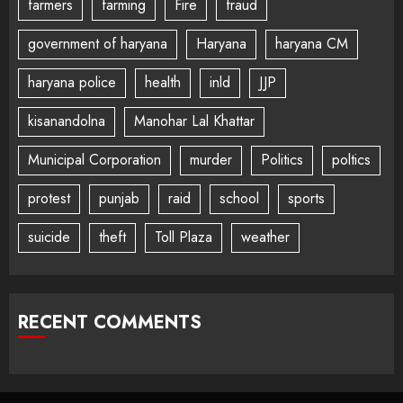
farmers
farming
Fire
fraud
government of haryana
Haryana
haryana CM
haryana police
health
inld
JJP
kisanandolna
Manohar Lal Khattar
Municipal Corporation
murder
Politics
poltics
protest
punjab
raid
school
sports
suicide
theft
Toll Plaza
weather
RECENT COMMENTS