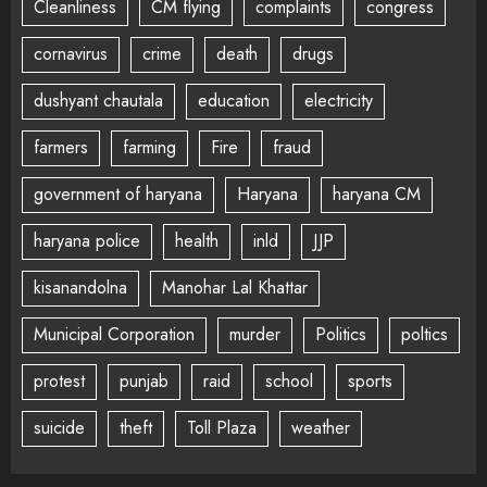
Cleanliness
CM flying
complaints
congress
cornavirus
crime
death
drugs
dushyant chautala
education
electricity
farmers
farming
Fire
fraud
government of haryana
Haryana
haryana CM
haryana police
health
inld
JJP
kisanandolna
Manohar Lal Khattar
Municipal Corporation
murder
Politics
poltics
protest
punjab
raid
school
sports
suicide
theft
Toll Plaza
weather