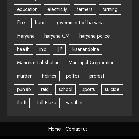
education
electricity
farmers
farming
Fire
fraud
government of haryana
Haryana
haryana CM
haryana police
health
inld
JJP
kisanandolna
Manohar Lal Khattar
Municipal Corporation
murder
Politics
poltics
protest
punjab
raid
school
sports
suicide
theft
Toll Plaza
weather
Home
Contact us