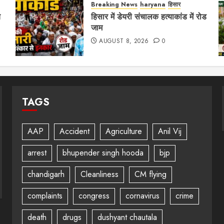
Breaking News
haryana
हिसार
े
हिसार में डेयरी संचालक हत्याकांड में रोड
जाम
AUGUST 8, 2026
0
TAGS
AAP
Accident
Agriculture
Anil Vij
arrest
bhupender singh hooda
bjp
chandigarh
Cleanliness
CM flying
complaints
congress
cornavirus
crime
death
drugs
dushyant chautala