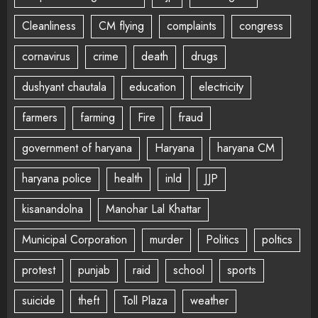
Cleanliness
CM flying
complaints
congress
cornavirus
crime
death
drugs
dushyant chautala
education
electricity
farmers
farming
Fire
fraud
government of haryana
Haryana
haryana CM
haryana police
health
inld
JJP
kisanandolna
Manohar Lal Khattar
Municipal Corporation
murder
Politics
poltics
protest
punjab
raid
school
sports
suicide
theft
Toll Plaza
weather