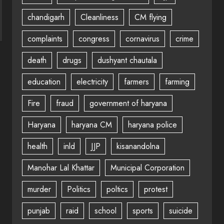
chandigarh
Cleanliness
CM flying
complaints
congress
cornavirus
crime
death
drugs
dushyant chautala
education
electricity
farmers
farming
Fire
fraud
government of haryana
Haryana
haryana CM
haryana police
health
inld
JJP
kisanandolna
Manohar Lal Khattar
Municipal Corporation
murder
Politics
poltics
protest
punjab
raid
school
sports
suicide