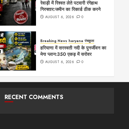
रेवाड़ी में रिश्वत लेते पटवारी रंगेहाथ
गिरफ्तार:जमीन का रिकार्ड ठीक करने
AUGUST 6, 2026
0
Breaking News
haryana
पंचकुला
हरियाणा में सरस्वती नदी के पुनर्जीवन का
मेगा प्लान:350 एकड़ में सरोवर
AUGUST 6, 2026
0
RECENT COMMENTS