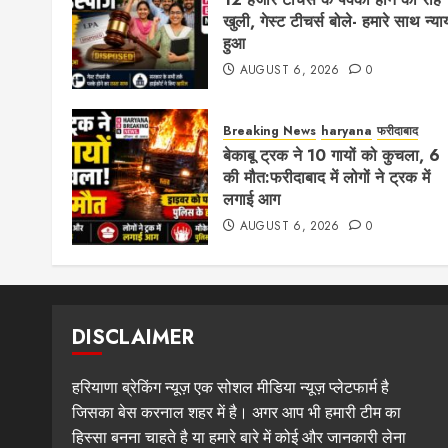
खुली, गेस्ट टीचर्स बोले- हमारे साथ न्या
हुआ
AUGUST 6, 2026
0
Breaking News
haryana
फरीदाबाद
बेकाबू ट्रक ने 10 गायों को कुचला, 6
की मौत:फरीदाबाद में लोगों ने ट्रक में
लगाई आग
AUGUST 6, 2026
0
DISCLAIMER
हरियाणा ब्रेकिंग न्यूज़ एक सोशल मीडिया न्यूज़ प्लेटफार्म है
जिसका बेस करनाल शहर में है। अगर आप भी हमारी टीम का
हिस्सा बनना चाहते है या हमारे बारे में कोई और जानकारी लेना