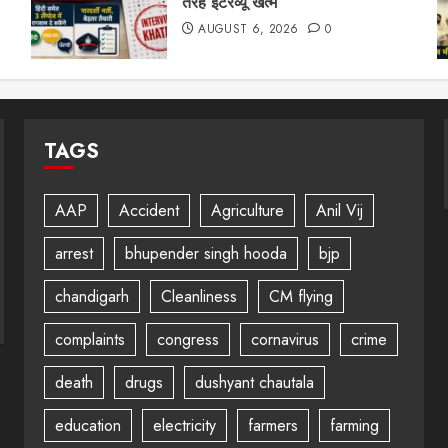
तरह इंटरव्यू खत्म
AUGUST 6, 2026
0
TAGS
AAP
Accident
Agriculture
Anil Vij
arrest
bhupender singh hooda
bjp
chandigarh
Cleanliness
CM flying
complaints
congress
cornavirus
crime
death
drugs
dushyant chautala
education
electricity
farmers
farming