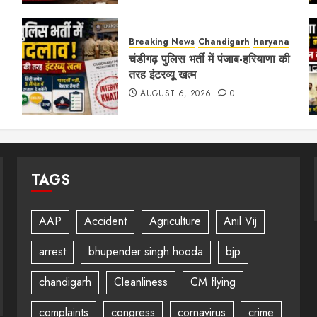
Breaking News
Chandigarh
haryana
चंडीगढ़ पुलिस भर्ती में पंजाब-हरियाणा की
तरह इंटरव्यू खत्म
AUGUST 6, 2026
0
TAGS
AAP
Accident
Agriculture
Anil Vij
arrest
bhupender singh hooda
bjp
chandigarh
Cleanliness
CM flying
complaints
congress
cornavirus
crime