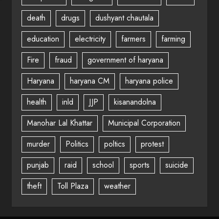
death
drugs
dushyant chautala
education
electricity
farmers
farming
Fire
fraud
government of haryana
Haryana
haryana CM
haryana police
health
inld
JJP
kisanandolna
Manohar Lal Khattar
Municipal Corporation
murder
Politics
poltics
protest
punjab
raid
school
sports
suicide
theft
Toll Plaza
weather