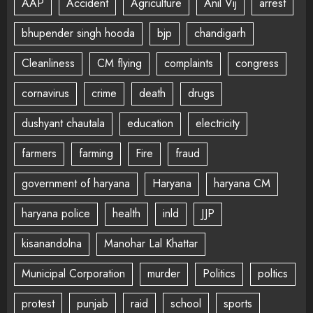
AAP
Accident
Agriculture
Anil Vij
arrest
bhupender singh hooda
bjp
chandigarh
Cleanliness
CM flying
complaints
congress
cornavirus
crime
death
drugs
dushyant chautala
education
electricity
farmers
farming
Fire
fraud
government of haryana
Haryana
haryana CM
haryana police
health
inld
JJP
kisanandolna
Manohar Lal Khattar
Municipal Corporation
murder
Politics
poltics
protest
punjab
raid
school
sports