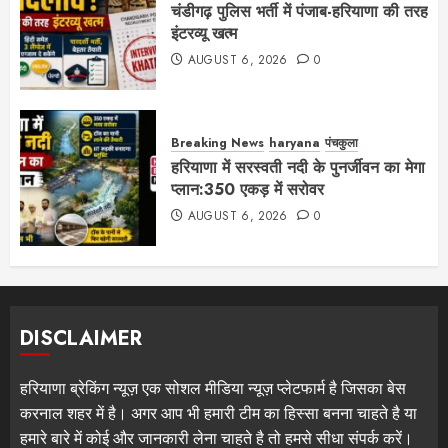
चंडीगढ़ पुलिस भर्ती में पंजाब-हरियाणा की तरह
इंटरव्यू खत्म
AUGUST 6, 2026
0
Breaking News
haryana
पंचकुला
हरियाणा में सरस्वती नदी के पुनर्जीवन का मेगा
प्लान:350 एकड़ में सरोवर
AUGUST 6, 2026
0
DISCLAIMER
हरियाणा ब्रेकिंग न्यूज़ एक सोशल मीडिया न्यूज़ प्लेटफार्म है जिसका बेस
करनाल शहर में है। अगर आप भी हमारी टीम का हिस्सा बनना चाहते है या
हमारे बारे में कोई और जानकारी लेना चाहते है तो हमसे सीधा संपर्क करें।