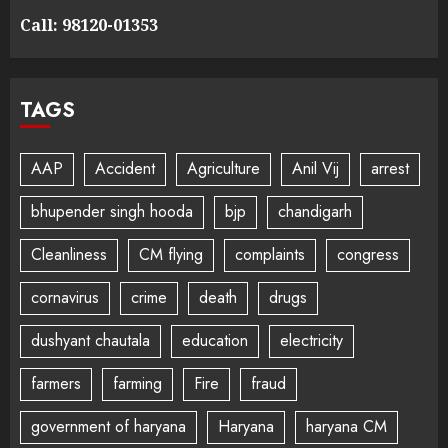
Call: 98120-01353
TAGS
AAP
Accident
Agriculture
Anil Vij
arrest
bhupender singh hooda
bjp
chandigarh
Cleanliness
CM flying
complaints
congress
cornavirus
crime
death
drugs
dushyant chautala
education
electricity
farmers
farming
Fire
fraud
government of haryana
Haryana
haryana CM