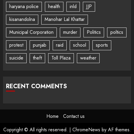
haryana police
health
inld
JJP
kisanandolna
Manohar Lal Khattar
Municipal Corporation
murder
Politics
poltics
protest
punjab
raid
school
sports
suicide
theft
Toll Plaza
weather
RECENT COMMENTS
Home
Contact us
Copyright © All rights reserved.
|
ChromeNews
by AF themes.