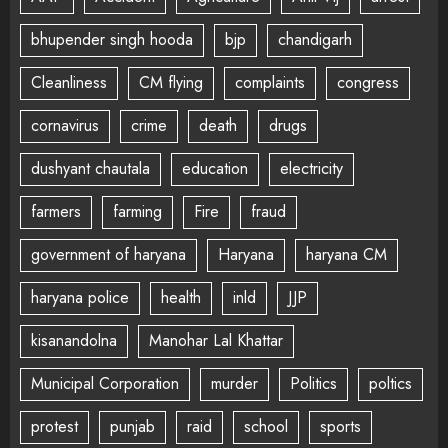
bhupender singh hooda
bjp
chandigarh
Cleanliness
CM flying
complaints
congress
cornavirus
crime
death
drugs
dushyant chautala
education
electricity
farmers
farming
Fire
fraud
government of haryana
Haryana
haryana CM
haryana police
health
inld
JJP
kisanandolna
Manohar Lal Khattar
Municipal Corporation
murder
Politics
poltics
protest
punjab
raid
school
sports