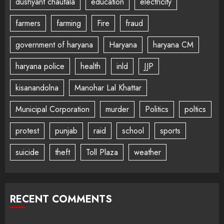
dushyant chautala
education
electricity
farmers
farming
Fire
fraud
government of haryana
Haryana
haryana CM
haryana police
health
inld
JJP
kisanandolna
Manohar Lal Khattar
Municipal Corporation
murder
Politics
poltics
protest
punjab
raid
school
sports
suicide
theft
Toll Plaza
weather
RECENT COMMENTS