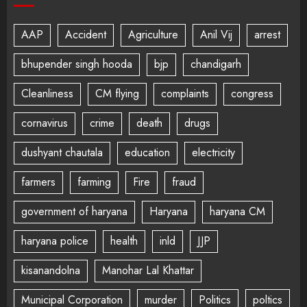
AAP
Accident
Agriculture
Anil Vij
arrest
bhupender singh hooda
bjp
chandigarh
Cleanliness
CM flying
complaints
congress
cornavirus
crime
death
drugs
dushyant chautala
education
electricity
farmers
farming
Fire
fraud
government of haryana
Haryana
haryana CM
haryana police
health
inld
JJP
kisanandolna
Manohar Lal Khattar
Municipal Corporation
murder
Politics
poltics