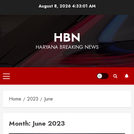
Skip
August 8, 2026
4:33:03 AM
to
content
HBN
HARYANA BREAKING NEWS
Primary
Menu
Home
2023
June
Month:
June 2023