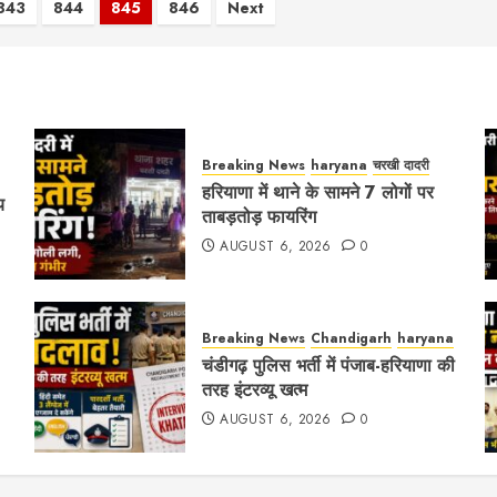
843
844
845
846
Next
Breaking News
haryana
चरखी दादरी
हरियाणा में थाने के सामने 7 लोगों पर
य
ताबड़तोड़ फायरिंग
AUGUST 6, 2026
0
Breaking News
Chandigarh
haryana
चंडीगढ़ पुलिस भर्ती में पंजाब-हरियाणा की
तरह इंटरव्यू खत्म
AUGUST 6, 2026
0