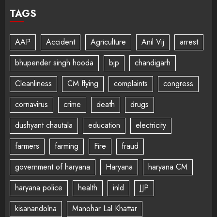
TAGS
AAP
Accident
Agriculture
Anil Vij
arrest
bhupender singh hooda
bjp
chandigarh
Cleanliness
CM flying
complaints
congress
cornavirus
crime
death
drugs
dushyant chautala
education
electricity
farmers
farming
Fire
fraud
government of haryana
Haryana
haryana CM
haryana police
health
inld
JJP
kisanandolna
Manohar Lal Khattar