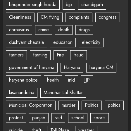
bhupender singh hooda
bjp
chandigarh
Cleanliness
CM flying
complaints
congress
cornavirus
crime
death
drugs
dushyant chautala
education
electricity
farmers
farming
Fire
fraud
government of haryana
Haryana
haryana CM
haryana police
health
inld
JJP
kisanandolna
Manohar Lal Khattar
Municipal Corporation
murder
Politics
poltics
protest
punjab
raid
school
sports
suicide
theft
Toll Plaza
weather