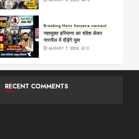
AUGUST 8, 2026
0
Breaking News
haryana
narnaul
नशामुक्त हरियाणा का संदेश लेकर
नारनौल में दौड़ेंगे युवा
AUGUST 7, 2026
0
RECENT COMMENTS