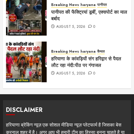
Breaking News
haryana
पानीपत
पानीपत की फैक्ट्रियां डूबीं, एक्सपोर्ट का माल
बर्बाद
AUGUST 5, 2026
0
Breaking News
haryana
कैथल
हरियाणा के कांवड़ियों संग हरिद्वार से पैदल
लौट रहा नंदी:पीठ पर गंगाजल
AUGUST 5, 2026
0
DISCLAIMER
हरियाणा ब्रेकिंग न्यूज़ एक सोशल मीडिया न्यूज़ प्लेटफार्म है जिसका बेस
करनाल शहर में है। अगर आप भी हमारी टीम का हिस्सा बनना चाहते है या