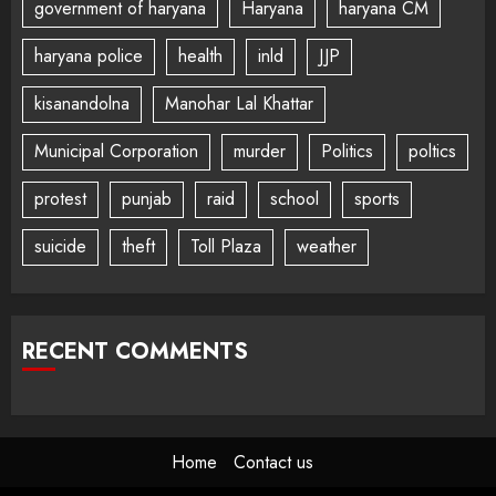
government of haryana
Haryana
haryana CM
haryana police
health
inld
JJP
kisanandolna
Manohar Lal Khattar
Municipal Corporation
murder
Politics
poltics
protest
punjab
raid
school
sports
suicide
theft
Toll Plaza
weather
RECENT COMMENTS
Home
Contact us