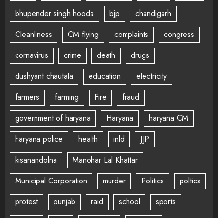
bhupender singh hooda
bjp
chandigarh
Cleanliness
CM flying
complaints
congress
cornavirus
crime
death
drugs
dushyant chautala
education
electricity
farmers
farming
Fire
fraud
government of haryana
Haryana
haryana CM
haryana police
health
inld
JJP
kisanandolna
Manohar Lal Khattar
Municipal Corporation
murder
Politics
poltics
protest
punjab
raid
school
sports