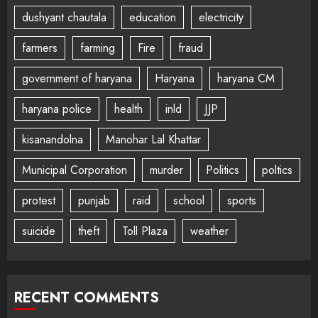
dushyant chautala
education
electricity
farmers
farming
Fire
fraud
government of haryana
Haryana
haryana CM
haryana police
health
inld
JJP
kisanandolna
Manohar Lal Khattar
Municipal Corporation
murder
Politics
poltics
protest
punjab
raid
school
sports
suicide
theft
Toll Plaza
weather
RECENT COMMENTS