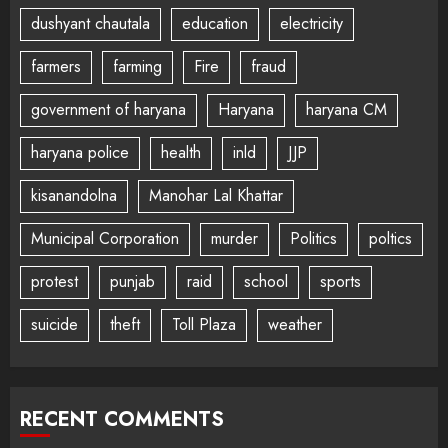
dushyant chautala
education
electricity
farmers
farming
Fire
fraud
government of haryana
Haryana
haryana CM
haryana police
health
inld
JJP
kisanandolna
Manohar Lal Khattar
Municipal Corporation
murder
Politics
poltics
protest
punjab
raid
school
sports
suicide
theft
Toll Plaza
weather
RECENT COMMENTS