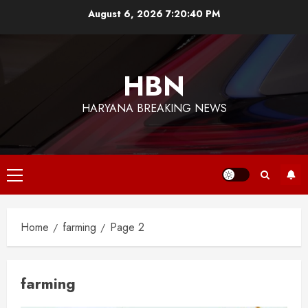
Skip
August 6, 2026
7:20:41 PM
to
content
HBN
HARYANA BREAKING NEWS
Primary
Menu
Home
farming
Page 2
farming