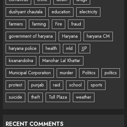
dushyant chautala
education
electricity
farmers
farming
Fire
fraud
government of haryana
Haryana
haryana CM
haryana police
health
inld
JJP
kisanandolna
Manohar Lal Khattar
Municipal Corporation
murder
Politics
poltics
protest
punjab
raid
school
sports
suicide
theft
Toll Plaza
weather
RECENT COMMENTS