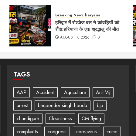
Breaking News
haryana
हरिद्वार में रोडवेज बस ने कांवड़ियों को
रौंदा:हरियाणा के एक श्रद्धालु की मौत
AUGUST 7, 2026
0
TAGS
AAP
Accident
Agriculture
Anil Vij
arrest
bhupender singh hooda
bjp
chandigarh
Cleanliness
CM flying
complaints
congress
cornavirus
crime