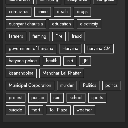
cornavirus
crime
death
drugs
dushyant chautala
education
electricity
farmers
farming
Fire
fraud
government of haryana
Haryana
haryana CM
haryana police
health
inld
JJP
kisanandolna
Manohar Lal Khattar
Municipal Corporation
murder
Politics
poltics
protest
punjab
raid
school
sports
suicide
theft
Toll Plaza
weather