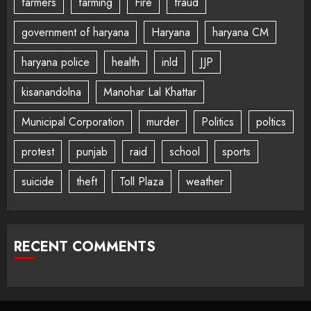
farmers
farming
Fire
fraud
government of haryana
Haryana
haryana CM
haryana police
health
inld
JJP
kisanandolna
Manohar Lal Khattar
Municipal Corporation
murder
Politics
poltics
protest
punjab
raid
school
sports
suicide
theft
Toll Plaza
weather
RECENT COMMENTS