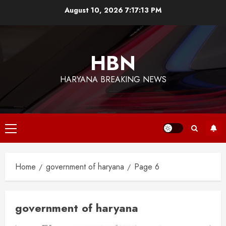
Skip
August 10, 2026
7:17:14 PM
to
content
HBN
HARYANA BREAKING NEWS
Primary
Menu
Home
government of haryana
Page 6
government of haryana