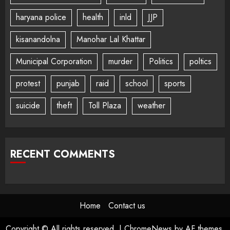
haryana police
health
inld
JJP
kisanandolna
Manohar Lal Khattar
Municipal Corporation
murder
Politics
poltics
protest
punjab
raid
school
sports
suicide
theft
Toll Plaza
weather
RECENT COMMENTS
Home
Contact us
Copyright © All rights reserved.
|
ChromeNews
by AF themes.