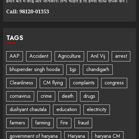
हमारे बारे में कोई और जानकारी लेना चाहते है तो हमसे सीधा संपर्क करें।
Call: 98120-01353
TAGS
AAP
Accident
Agriculture
Anil Vij
arrest
bhupender singh hooda
bjp
chandigarh
Cleanliness
CM flying
complaints
congress
cornavirus
crime
death
drugs
dushyant chautala
education
electricity
farmers
farming
Fire
fraud
government of haryana
Haryana
haryana CM